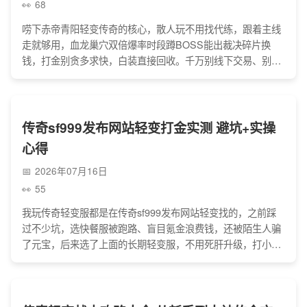
68
唠下赤帝青阳轻变传奇的核心，散人玩不用找代练，跟着主线
走就够用，血龙巢穴双倍爆率时段蹲BOSS能出裁决碎片换
钱，打金别贪多求快，白装直接回收。千万别线下交易、别碰
外挂，不然容易被骗或封号，选服就选像赤帝青阳轻变传奇这
样开服稳、客服靠谱的，心态放稳，每天抽点时间玩，既能回
味热血，还能赚点零花钱，避开这些坑就没啥问题。
传奇sf999发布网站轻变打金实测 避坑+实操
心得
2026年07月16日
55
我玩传奇轻变服都是在传奇sf999发布网站轻变找的，之前踩
过不少坑，选快餐服被跑路、盲目氪金浪费钱，还被陌生人骗
了元宝，后来选了上面的长期轻变服，不用死肝升级，打小
怪、挖矿、参加活动就能打金，服也稳定，交易也放心，这个
网站虽有坑，但比那些杂七杂八的靠谱多了，玩着也省心。