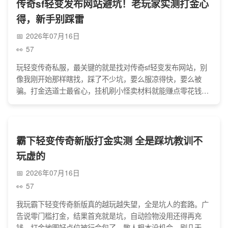
传奇sf轻变发布网站避坑！老玩家实测打金心
得，新手别踩雷
2026年07月16日
57
玩轻变传奇私服，最关键的就是找对传奇sf轻变发布网站，别
像我刚开始那样瞎找，踩了不少坑，要么服凉得快，要么被
骗。打金选道士最省心，挂机刷小怪卖材料就能赚点零花钱，
不用盲目充值、贪小便宜，也别点网站上的陌生链接，交易走
官方渠道，找个靠谱的发布网站，踏实玩就挺好。
霸下轻变传奇新版打金实测 全是踩坑教训不
玩虚的
2026年07月16日
57
我玩霸下轻变传奇新版真的越玩越失望，全是坑人的套路。广
告说零门槛打金，结果首充就是坑，自动捡物没用还得再充
钱，打金地图好点位被行会包了，散人根本没机会，刷几天也