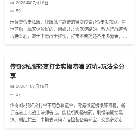
2026年07月16日
59
玩轻变合击私服，找服就盯靠谱的轻变传奇sf合击发布网，挑
运营稳、玩家评价好的，别碰开几天就跑路的。散人选战道合
击特省心，道士下毒战士扛伤，打宝不费药还不用多氪金，小
氪首充就行。交易装备得走平台，别信线下和低价终极装备的
坑，遇到要账号密码的假GM直接拉黑，避开这些套路，跟兄
弟打宝攻沙才痛快。
传奇3私服轻变打金实操唠嗑 避坑+玩法全分
享
2026年07月16日
57
传奇3私服轻变打金不用急着氪金，零氪微氪慢慢肝最稳，新
手选道士比战士法师省心，能挂机刷怪省药。刷怪前期挖黑
铁、刷红蛇王，中期去沃玛寺庙捡装备卖元宝，交易必须走拍
卖行，别私下交易免得被骗。也别碰外挂、找代充，账号容易
被封，选服就选口碑好的，避开快餐服，囤货只囤黑铁、祝福