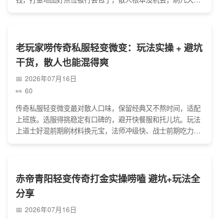
出不了值钱东西，元宝不能直接变现，还有外挂横行，多开挂
机还容易被封，我和身边兄弟玩没几天就退服了，纯属浪费时
间和钱。
老玩家唠传奇私服轻变微变：玩法实操 + 避坑
干货，散人也能混得爽
2026年07月16日
60
传奇私服轻变微变最对散人口味，保留经典又不熬时间，适配
上班族。选服得挑稳定有口碑的，避开快餐服和托儿坑。玩法
上道士好混前期刷材料换元宝，法师冲级快、战士前期吃力，
打金走内置交易行别私下交易，囤过渡装和材料稳。别信那些
上线满级的套路广告，也别碰外挂，选个稳服跟老哥们组队打
BOSS，图的就是个情怀乐子。
赤帝青阳轻变传奇打金实操唠嗑 避坑+玩法全
分享
2026年07月16日