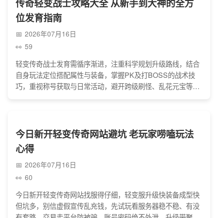
传奇轻变战士攻略大全 从新手到大神的全方
位发育指南
2026年07月16日
59
轻变传奇战士发育需循序渐进，注重科学规划升级路线，结合
自身玩法定位搭配属性与装备，掌握PK及打BOSS的战术技
巧，重视称号获取与日常活动，避开跨级刷怪、乱花元宝等误
区，加入靠谱行会助力成长，熟练运用相关技巧便能稳步提升
战力，从新手成长为传奇大神。
今日新开轻变传奇网站避坑 老玩家唠嗑玩法
心得
2026年07月16日
60
今日新开轻变传奇网站找服得仔细，轻变服升级快装备成型快
但坑多，别信虚假宣传乱充钱，先试玩看服务器稳不稳、有没
有套路，交易走平台防被骗，账号密码绝不外泄，升级带聚灵