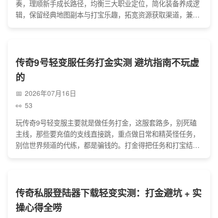
奏，理顺新手成长路径，均衡三大职业定位，简化装备养成逻
辑，保留经典地图副本与打宝乐趣，拓宽资源获取渠道，兼顾
怀旧情怀与休闲体感，打造无急躁感的玛法冒险氛围。
传奇9号轻变服任务打金实测 避坑指南不玩虚
的
2026年07月16日
53
玩传奇9号轻变服主要就是做任务打金，这服套路多，别死磕
主线，那些要充值的支线直接跳，重点做日常和精英怪任务，
别信世界频道的代练，都是骗钱的。打金得把任务和打宝结
合，后期任务找兄弟组队，别盲目冲级，交易走正规渠道，别
私下交易，避开这些坑，散人也能稳赚零花钱，玩得也开心。
传奇私服登陆器下载轻变实测：打金避坑 + 实
操心得全唠