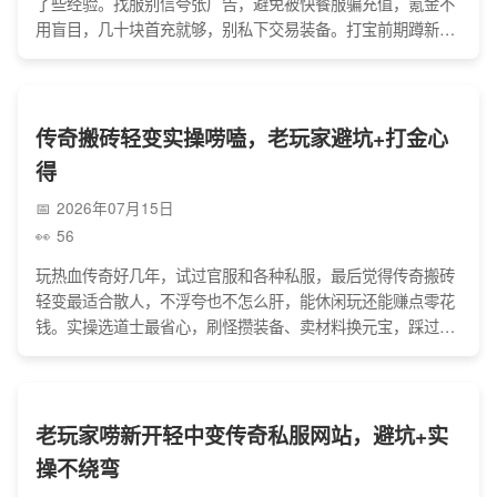
了些经验。找服别信夸张广告，避免被快餐服骗充值，氪金不
用盲目，几十块首充就够，别私下交易装备。打宝前期蹲新手
地图，后期组队打BOSS，加点要兼顾防御续航，还有些小技
巧能提升战力，玩这私服图的就是和兄弟打怪打宝的情怀，避
开坑慢慢玩就有乐趣。
传奇搬砖轻变实操唠嗑，老玩家避坑+打金心
得
2026年07月15日
56
玩热血传奇好几年，试过官服和各种私服，最后觉得传奇搬砖
轻变最适合散人，不浮夸也不怎么肝，能休闲玩还能赚点零花
钱。实操选道士最省心，刷怪攒装备、卖材料换元宝，踩过小
作坊私服、线下交易和用外挂的坑，不用追求终极装备，也别
想一夜暴富，踏实玩，既能重温情怀，也能有额外收入。
老玩家唠新开轻中变传奇私服网站，避坑+实
操不绕弯