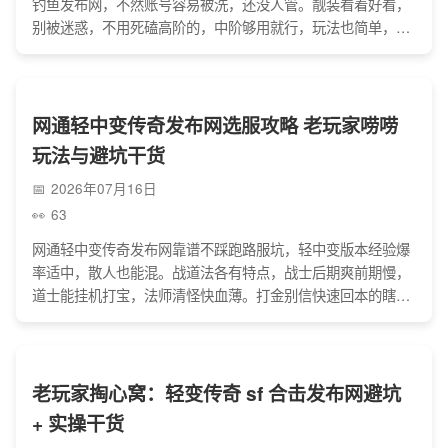
钓鱼发布网，不然账号容易被洗，还没人管。靓装看着好看，
别被迷惑，不用死磕高阶的，中阶够用就行，玩法也简单，上
线做主线打副本，元宝别乱花、交易别私下，避免被骗，不用
充太多钱，肝几天就能玩得不错，图个开心就好，都是踩过坑
的实在唠嗑。
网通轻中变传奇发布网选服攻略 老玩家唠唠
玩法与避坑干货
2026年07月16日
63
网通轻中变传奇发布网靠谱不踩跑路服坑，轻中变版本经验爆
率适中，散人也能混。战道法各有特点，战士后期爽前期慢，
道士能挂机打宝，法师清怪快血薄。打金别信快速回本的瞎
话，PK红名易掉装，行会活动得参与，选开服不久的新区，避
开虚假宣传，慢慢玩就能找回当年传奇的快乐。
老玩家掏心窝：轻变传奇 sf 合击发布网避坑
+ 实操干货