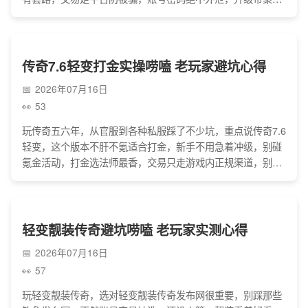
珠和双倍勋章、攒书页合四级技能、蹲幸运之地爆运9项链，
选有备案或朋友推荐的稳定服，稳着玩才不踩坑能尽兴。
传奇7.6轻变打金实操唠嗑 老玩家避坑心得
2026年07月16日
53
玩传奇五六年，从官服到各种私服踩了不少坑，重点说传奇7.6
轻变，这个版本不肝不氪适合打金，新手不用急着冲级，别碰
氪金活动，打金选法师最香，交易只走游戏内正规渠道，别场
外交易也别信陌生人组队，不盲目换服，稳着来刷装备和稀缺
材料，不用执着暴富，能挣点零花钱还能回忆热血就挺好。
轻变靓装传奇避坑唠嗑 老玩家实测心得
2026年07月16日
57
玩轻变靓装传奇，选对轻变靓装传奇发布网很重要，别踩那些