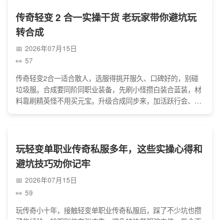
油这些刚需品，别乱囤砸手里。
传奇轻变 2 合一实操干货 老玩家带你避坑玩
转合成
2026年07月15日
57
传奇轻变2合一适合散人，选服得挑开服久、口碑好的，别碰
垃圾服。合成要同阶同职业装备，先刷小怪攒白装合蓝装，材
料靠刷精英怪不用买元宝。升级合成同步来，加活跃行会、选
法道组合更顺。别信合成挂，高阶合成多备材料，交易行能捡
低价装备，稳扎稳打就不踩坑。
玩轻变单职业传奇私服多年，这些实操心得和
避坑技巧劝你记牢
2026年07月15日
59
玩传奇小十年，接触轻变单职业传奇私服后，踩了不少坑也攒