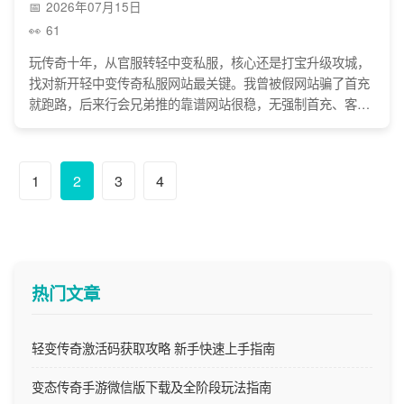
2026年07月15日
61
玩传奇十年，从官服转轻中变私服，核心还是打宝升级攻城，
找对新开轻中变传奇私服网站最关键。我曾被假网站骗了首充
就跑路，后来行会兄弟推的靠谱网站很稳，无强制首充、客服
活人。玩着不用多氪金，微氪买新手礼包，打宝能回本，别信
夸大广告，不私下交易，找对网站才能玩得舒心。
1
2
3
4
热门文章
轻变传奇激活码获取攻略 新手快速上手指南
变态传奇手游微信版下载及全阶段玩法指南