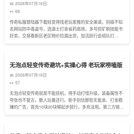
2026年07月16日
66
传奇私服登陆器下载轻变得找老玩家推的安全渠道，别碰不知
名网站防中毒盗号，选道士打金省药高效，多号挖矿刷技能书
好卖，交易看新区老区物价捡漏出货，加活跃行会组队打
BOSS不被抢还能内部换材料，避开要输敏感密码和高充值比
例的服，打金别贪一夜暴富，每天花点时间攒装备卖元宝，赚
点零花还能享受砍怪爆装的痛快。
无泡点轻变传奇避坑+实操心得 老玩家唠嗑版
2026年07月16日
57
无泡点轻变传奇就是不能挂机，得手动打怪升级，装备属性不
夸张也不复古，散人玩着还行。新手别信那些无氪金、打金稳
赚的广告，首充10块20块够起步就行，多充没用。第三方链接
不能点，容易盗号，选服也别选开服快合区勤的，打BOSS得
组队，刷怪带够药水，靠耐心慢慢发育，加个行会一起玩，就
能避开大部分坑。