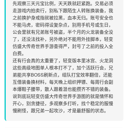
先观察三天元宝比例，天天跌就赶紧跑。交易必须
走游戏内拍卖行，别私下跟陌生人转账换装备，我
之前换护身戒指就被拉黑，血本无归。账号安全也
不能马虎，密码得设复杂点，别用手机号或生日，
公会里就有兄弟账号被盗，半个月的火龙装备全没
了，还没法找补，另外绝对不能用外挂脚本，轻变
仿盛大传奇世界手游查得严，封号了之前的投入全
白费。
还有行会真的太重要了，轻变版本里冰宫、火龙洞
这些高级地图单人根本打不了，加个活跃行会，兄
弟能共享BOSS刷新点，组队打宝效率翻倍，还能
互借装备换材料，每天晚上组织押镖、每周行会副
本爆鞋子腰带，散人跟着混也能攒齐不错的装备。
说到底玩轻变仿盛大传奇世界手游图的就是情怀和
开心，别贪捷径，多观察多打听，找个稳定的服慢
慢刷怪，跟兄弟一起攻沙，才是最舒服的状态。