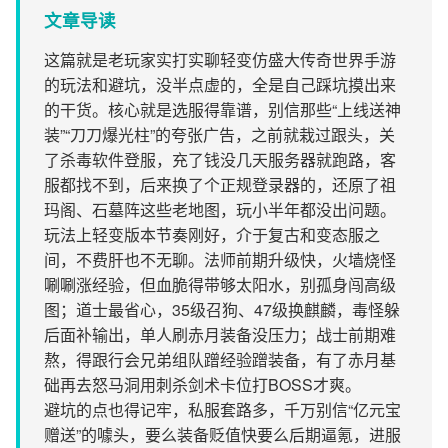
文章导读
这篇就是老玩家实打实聊轻变仿盛大传奇世界手游
的玩法和避坑，没半点虚的，全是自己踩坑摸出来
的干货。核心就是选服得靠谱，别信那些“上线送神
装”“刀刀爆光柱”的夸张广告，之前就栽过跟头，关
了杀毒软件登服，充了钱没几天服务器就跑路，客
服都找不到，后来换了个正规登录器的，还原了祖
玛阁、石墓阵这些老地图，玩小半年都没出问题。
玩法上轻变版本节奏刚好，介于复古和变态服之
间，不费肝也不无聊。法师前期升级快，火墙烧怪
唰唰涨经验，但血脆得带够太阳水，别孤身闯高级
图；道士最省心，35级召狗、47级换麒麟，毒怪躲
后面补输出，单人刷赤月装备没压力；战士前期难
熬，得跟行会兄弟组队蹭经验蹭装备，有了赤月基
础再去怒马洞用刺杀剑术卡位打BOSS才爽。
避坑的点也得记牢，私服套路多，千万别信“亿元宝
赠送”的噱头，要么装备贬值快要么后期逼氪，进服