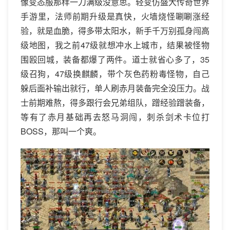
像变态服那样一刀满级没意思。轻变仿盛大传奇世界
手游里，法师前期升级是真快，火墙烧怪唰唰涨经
验，就是血脆，得多带太阳水，新手千万别孤身闯高
级地图，我之前47级就想冲水上城市，结果被怪物
围殴回城，装备都爆了两件。道士就省心多了，35
级召狗，47级换麒麟，带个灰色药粉毒怪物，自己
躲后面补输出就行，单人刷赤月装备完全没压力。战
士前期难熬，得多跟行会兄弟组队，蹭经验蹭装备，
等有了赤月基础再去怒马洞闯，刺杀剑术卡位打
BOSS，那叫一个爽。