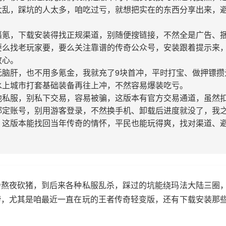
太乱，踩坑的人太多，咱吃过亏，就想把实在的东西分享出来，
逼氪，下载安装得找正规渠道，别随便搜链接，不然全是广告、
要么找老玩家要，要么关注靠谱的传奇公众号，安装跟着提示来
放心。
无脑肝，也不用多氪金，我就充了9块首冲，平时打宝、做押镖攒
水上城市打套基础装备再往上冲，不然容易爆装吃亏。
他私服，别私下交易，容易被骗，这版本有官方交易通道，虽然
绑定账号，别用游客登录，不然换手机、卸载后进度就没了，我
，这版本能找回当年传奇的情怀，平民也能玩得爽，找对渠道、
会熬夜砍猪，到后来各种私服乱杀，踩过的坑能绕玛法大陆三圈
唠，尤其是咱最近一直在玩的王者传奇轻变版，还有下载安装那