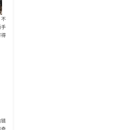
，不
新手
疼得
装链
传奇