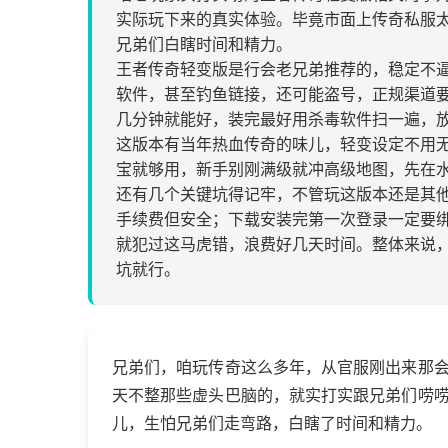
实际玩下来的真实体验。毕竟市面上传奇私服
兄弟们白瞎时间和精力。
王者传奇轻变版是行会老兄弟推荐的，稳定不
软件，甚至钓鱼链接，还可能盗号，正规渠道
几分钟就能好，装完最好用杀毒软件扫一遍，
这版本有当年热血传奇的味儿，轻变设定不用
宝就够⽤，新手别刚满级就冲高级地图，先在
还有几个关键坑得记牢，不管玩这版本还是其
手续费但安全；下载安装完第一次登录一定要
就犯过这马虎错，浪费好几天时间。整体来说
坑就行。
兄弟们，咱玩传奇这么多年，从官服刚出来那
天不整那些虚头巴脑的，就实打实跟兄弟们唠
儿，生怕兄弟们走弯路，白瞎了时间和精力。