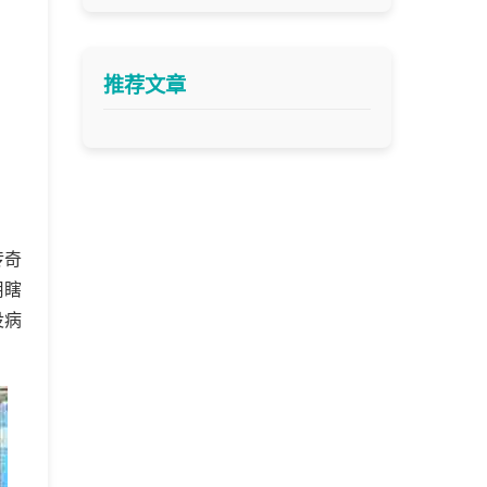
推荐文章
传奇
用瞎
没病