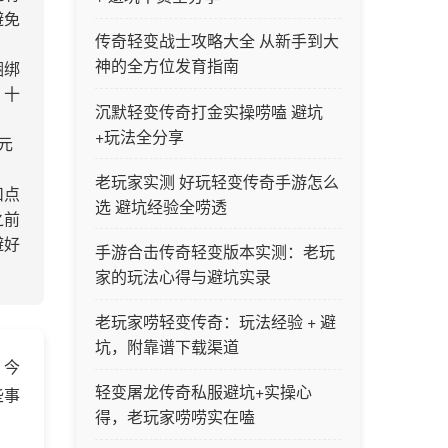
避免
传奇轻变战士攻略大全 从新手到大
神的全方位发育指南
捆绑
，十
沉默轻变传奇打金实操唠嗑 避坑
+玩法全分享
元
老玩家实测 好玩轻变传奇手游怎么
扣点
选 避坑经验全唠透
之前
避好
手游合击传奇轻变版本实测：老玩
家的玩法心得与避坑实录
老玩家唠轻变传奇：玩法经验 + 避
坑，附靠谱下载渠道
，今
轻变屠龙传奇私服避坑+实操心
些事
得，老玩家唠唠实在嗑