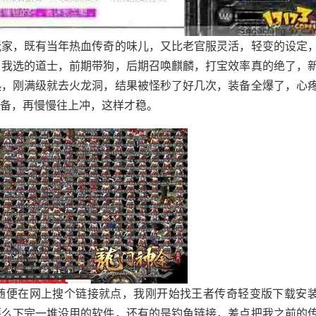
玩家，既有当年热血传奇的味儿，又比老官服灵活，轻变的设定
，我选的道士，前期带狗，后期召唤麒麟，打宝效率真的绝了，
热，刚满级就去火龙洞，结果被怪秒了好几次，装备全爆了，心
备，再慢慢往上冲，这样才稳。
随便在网上搜个链接就点，我刚开始找王者传奇轻变版下载安
要么下完一堆没用的软件，还有的是钓鱼链接，差点把我之前的