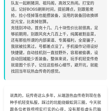
队友一起刷猪洞、祖玛阁，高效又热闹。打宝的
话，记好BOSS刷新时间，提前蹲点，别跟氪佬
抢，捡小怪掉落也能攒装备，没用的装备回收换绑
定元宝，比卖掉划算。
充钱别冲动，首充十几、几十块性价比就很高，足
够前期用，别跟风充大几百上千，纯属被割韭菜，
还有那些所谓的内部渠道、专属福利，全是骗子，
我就被拉黑过，号都差点没了。手机操作记得设好
快捷键，自动挂机别一直挂野外，容易被偷袭，设
自动回城能少丢装备。整体来说，玩手机轻变传奇
就是图个乐子，记住这些核心细节，避开坑，就能
找回当年玩热血传奇的感觉。
说真的，玩传奇这么多年，从端游热血传奇到现在各
种手机轻变私服，踩过的坑能绕蜈蚣洞三圈，今天就
跟各位老铁唠唠实打实的心得，没有那些虚头巴脑