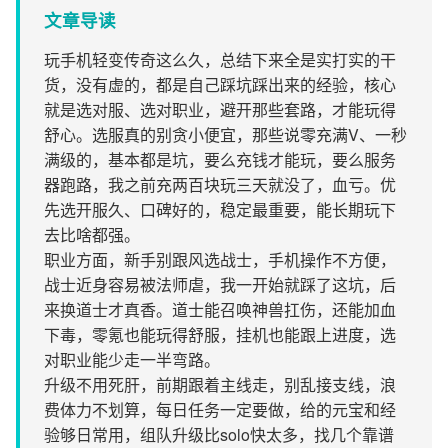
文章导读
玩手机轻变传奇这么久，总结下来全是实打实的干
货，没有虚的，都是自己踩坑踩出来的经验，核心
就是选对服、选对职业，避开那些套路，才能玩得
舒心。选服真的别贪小便宜，那些说零充满V、一秒
满级的，基本都是坑，要么充钱才能玩，要么服务
器跑路，我之前充两百块玩三天就没了，血亏。优
先选开服久、口碑好的，稳定最重要，能长期玩下
去比啥都强。
职业方面，新手别跟风选战士，手机操作不方便，
战士近身容易被法师虐，我一开始就踩了这坑，后
来换道士才真香。道士能召唤神兽扛伤，还能加血
下毒，零氪也能玩得舒服，挂机也能跟上进度，选
对职业能少走一半弯路。
升级不用死肝，前期跟着主线走，别乱接支线，浪
费体力不划算，每日任务一定要做，给的元宝和经
验够日常用，组队升级比solo快太多，找几个靠谱